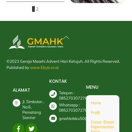
1
2
Back
To
Top
©2023 Gereja Masehi Advent Hari Ketujuh. All Rights Reserved.
Published by
www.Ebyb.co.id
KONTAK
MENU
ALAMAT
Telepon :
085270307276
Jl. Simbolon ,
Home
Whatsapp :
No.6,
085270307276
Pematang
Profil
Siantar
gmahkdsku50@gmail.com
Dasar-Dasar
Kepercayaan
Kami