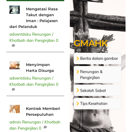
April 23, 2024
Mengatasi Rasa
Takut dengan
Iman : Pelajaran
dari Pelanduk
Informasi terkait
adventdsku
Renungan /
GMAHK
Khotbah dan Penginjilan
0
Berita dalam gambar
April 11, 2023
Menyimpan
Harta Disurga
Renungan &
Penginjilan
adventdsku
Renungan /
Khotbah dan Penginjilan
0
Sekolah Sabat
Tips Kesehatan
April 11, 2023
Kontrak Memberi
Persepuluhan
admin
Renungan / Khotbah
dan Penginjilan
0