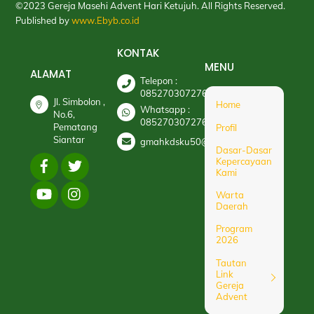
©2023 Gereja Masehi Advent Hari Ketujuh. All Rights Reserved.
Published by
www.Ebyb.co.id
KONTAK
MENU
ALAMAT
Telepon :
085270307276
Jl. Simbolon ,
Home
Whatsapp :
No.6,
085270307276
Pematang
Profil
Siantar
gmahkdsku50@gmail.com
Dasar-Dasar
Kepercayaan
Kami
Warta
Daerah
Program
2026
Tautan
Link
Gereja
Advent