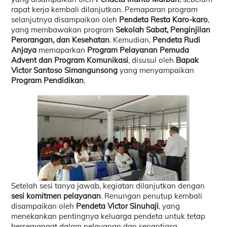
rapat kerja kembali dilanjutkan. Pemaparan program
selanjutnya disampaikan oleh
Pendeta Resta Karo-karo
,
yang membawakan program
Sekolah Sabat, Penginjilan
Perorangan, dan Kesehatan
. Kemudian,
Pendeta Rudi
Anjaya
memaparkan
Program Pelayanan Pemuda
Advent dan Program Komunikasi
, disusul oleh
Bapak
Victor Santoso Simangunsong
yang menyampaikan
Program Pendidikan
.
Setelah sesi tanya jawab, kegiatan dilanjutkan dengan
sesi komitmen pelayanan
. Renungan penutup kembali
disampaikan oleh
Pendeta Victor Sinuhaji
, yang
menekankan pentingnya keluarga pendeta untuk tetap
bersemangat dalam pelayanan dan senantiasa