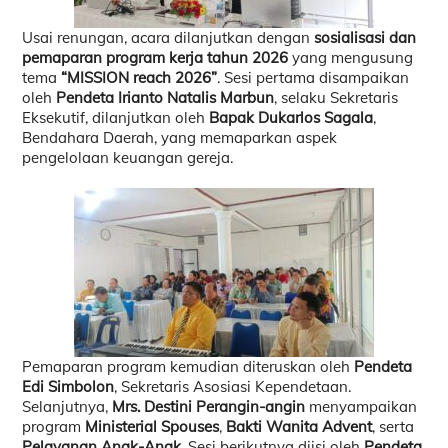
Usai renungan, acara dilanjutkan dengan
sosialisasi dan
pemaparan program kerja tahun 2026
yang mengusung
tema
“MISSION reach 2026”
. Sesi pertama disampaikan
oleh
Pendeta Irianto Natalis Marbun
, selaku Sekretaris
Eksekutif, dilanjutkan oleh
Bapak Dukarlos Sagala
,
Bendahara Daerah, yang memaparkan aspek
pengelolaan keuangan gereja.
Pemaparan program kemudian diteruskan oleh
Pendeta
Edi Simbolon
, Sekretaris Asosiasi Kependetaan.
Selanjutnya,
Mrs. Destini Perangin-angin
menyampaikan
program
Ministerial Spouses
,
Bakti Wanita Advent
, serta
Pelayanan Anak-Anak
. Sesi berikutnya diisi oleh
Pendeta