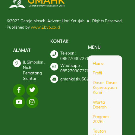
To
Top
©2023 Gereja Masehi Advent Hari Ketujuh. All Rights Reserved.
Published by
www.Ebyb.co.id
KONTAK
MENU
ALAMAT
Telepon :
085270307276
Jl. Simbolon ,
Home
Whatsapp :
No.6,
085270307276
Pematang
Profil
Siantar
gmahkdsku50@gmail.com
Dasar-Dasar
Kepercayaan
Kami
Warta
Daerah
Program
2026
Tautan