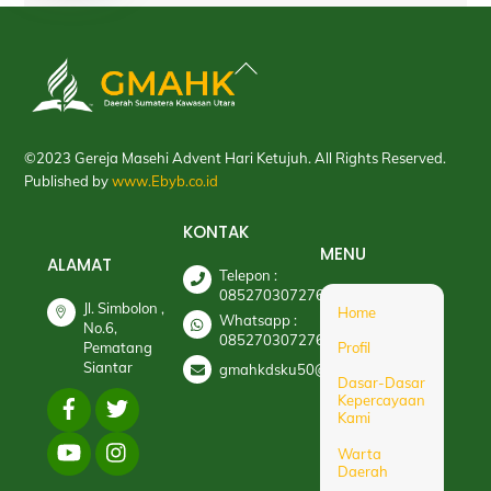
Back
To
Top
©2023 Gereja Masehi Advent Hari Ketujuh. All Rights Reserved.
Published by
www.Ebyb.co.id
KONTAK
MENU
ALAMAT
Telepon :
085270307276
Jl. Simbolon ,
Home
Whatsapp :
No.6,
085270307276
Pematang
Profil
Siantar
gmahkdsku50@gmail.com
Dasar-Dasar
Kepercayaan
Kami
Warta
Daerah