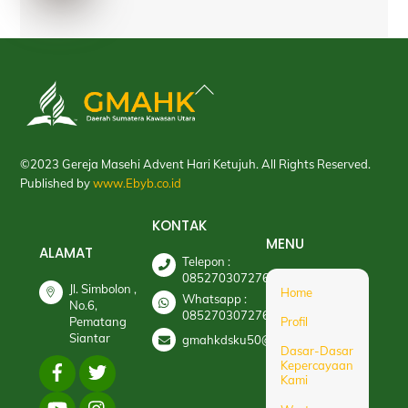
Back
To
Top
©2023 Gereja Masehi Advent Hari Ketujuh. All Rights Reserved.
Published by
www.Ebyb.co.id
KONTAK
MENU
ALAMAT
Telepon :
085270307276
Jl. Simbolon ,
Home
Whatsapp :
No.6,
085270307276
Pematang
Profil
Siantar
gmahkdsku50@gmail.com
Dasar-Dasar
Kepercayaan
Kami