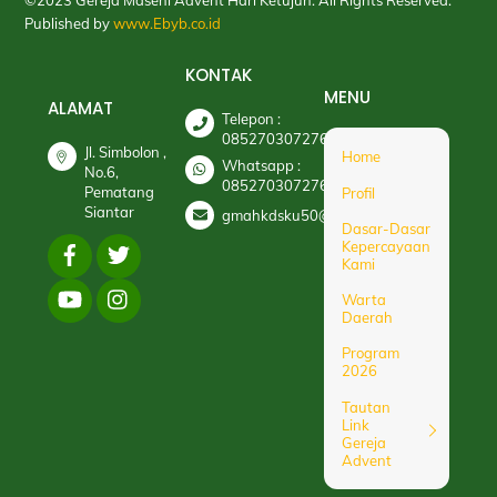
©2023 Gereja Masehi Advent Hari Ketujuh. All Rights Reserved.
Published by
www.Ebyb.co.id
KONTAK
MENU
ALAMAT
Telepon :
085270307276
Jl. Simbolon ,
Home
Whatsapp :
No.6,
085270307276
Pematang
Profil
Siantar
gmahkdsku50@gmail.com
Dasar-Dasar
Kepercayaan
Kami
Warta
Daerah
Program
2026
Tautan
Link
Gereja
Advent