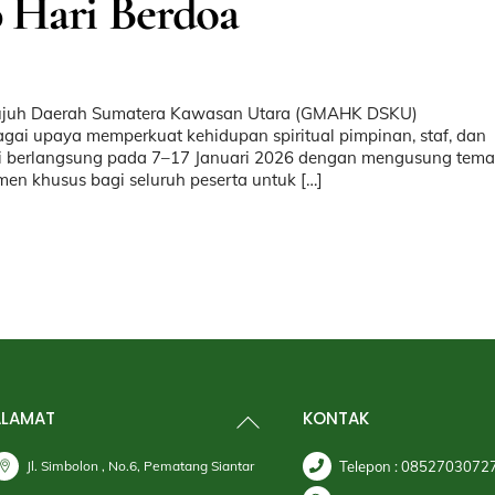
 Hari Berdoa
etujuh Daerah Sumatera Kawasan Utara (GMAHK DSKU)
gai upaya memperkuat kehidupan spiritual pimpinan, staf, dan
ini berlangsung pada 7–17 Januari 2026 dengan mengusung tema
en khusus bagi seluruh peserta untuk […]
Back
ALAMAT
KONTAK
To
Top
Jl. Simbolon , No.6, Pematang Siantar
Telepon : 0852703072