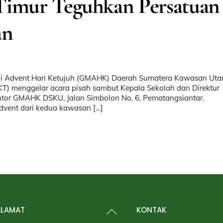
Timur Teguhkan Persatuan
an
hi Advent Hari Ketujuh (GMAHK) Daerah Sumatera Kawasan Uta
) menggelar acara pisah sambut Kepala Sekolah dan Direktur
ntor GMAHK DSKU, Jalan Simbolon No. 6, Pematangsiantar.
 Advent dari kedua kawasan […]
Back
ALAMAT
KONTAK
To