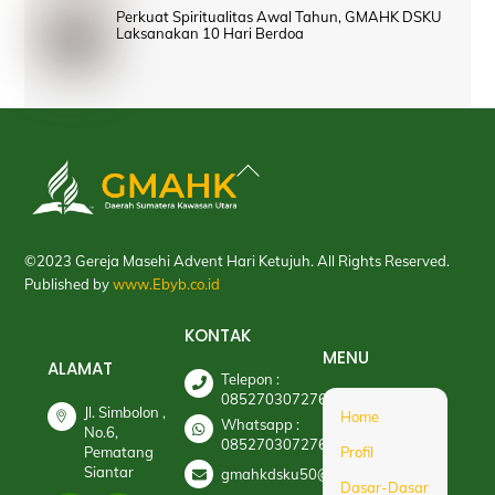
Perkuat Spiritualitas Awal Tahun, GMAHK DSKU
Laksanakan 10 Hari Berdoa
Back
To
Top
©2023 Gereja Masehi Advent Hari Ketujuh. All Rights Reserved.
Published by
www.Ebyb.co.id
KONTAK
MENU
ALAMAT
Telepon :
085270307276
Jl. Simbolon ,
Home
Whatsapp :
No.6,
085270307276
Pematang
Profil
Siantar
gmahkdsku50@gmail.com
Dasar-Dasar