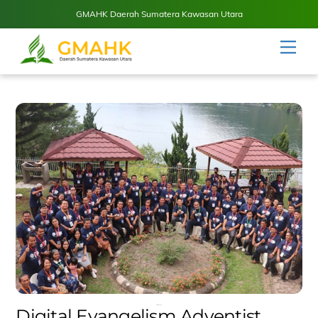
GMAHK Daerah Sumatera Kawasan Utara
Skip
Men
to
content
April 11, 2023
Digital Evangelism Adventist