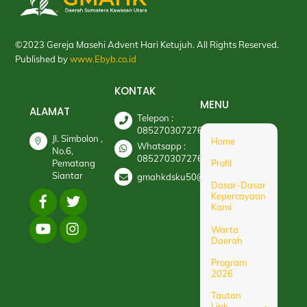
Top
©2023 Gereja Masehi Advent Hari Ketujuh. All Rights Reserved.
Published by
www.Ebyb.co.id
KONTAK
MENU
ALAMAT
Telepon :
085270307276
Jl. Simbolon ,
Home
Whatsapp :
No.6,
085270307276
Pematang
Profil
Siantar
gmahkdsku50@gmail.com
Dasar-Dasar
Kepercayaan
Kami
Warta
Daerah
Program
2026
Tautan
Link