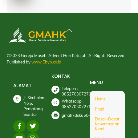
Back
To
Top
©2023 Gereja Masehi Advent Hari Ketujuh. All Rights Reserved.
Published by
www.Ebyb.co.id
KONTAK
MENU
ALAMAT
Telepon :
085270307276
Jl. Simbolon ,
Home
Whatsapp :
No.6,
085270307276
Pematang
Profil
Siantar
gmahkdsku50@gmail.com
Dasar-Dasar
Kepercayaan
Kami