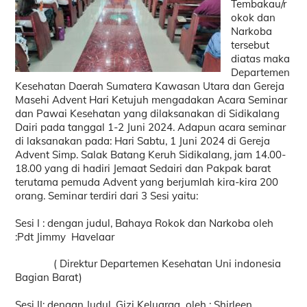
Tembakau/r
okok dan
Narkoba
tersebut
diatas maka
Departemen
Kesehatan Daerah Sumatera Kawasan Utara dan Gereja
Masehi Advent Hari Ketujuh mengadakan Acara Seminar
dan Pawai Kesehatan yang dilaksanakan di Sidikalang
Dairi pada tanggal 1-2 Juni 2024. Adapun acara seminar
di laksanakan pada: Hari Sabtu, 1 Juni 2024 di Gereja
Advent Simp. Salak Batang Keruh Sidikalang, jam 14.00-
18.00 yang di hadiri Jemaat Sedairi dan Pakpak barat
terutama pemuda Advent yang berjumlah kira-kira 200
orang. Seminar terdiri dari 3 Sesi yaitu:
Sesi I : dengan judul, Bahaya Rokok dan Narkoba oleh
:Pdt Jimmy Havelaar
( Direktur Departemen Kesehatan Uni indonesia
Bagian Barat)
Sesi II: dengan Judul, Gizi Keluarga oleh : Shirleen