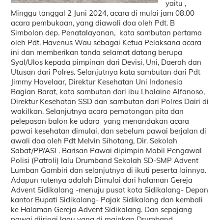
yaitu ,
Minggu tanggal 2 Juni 2024, acara di mulai jam 08.00
acara pembukaan, yang diawali doa oleh Pdt. B
Simbolon dep. Penatalayanan, kata sambutan pertama
oleh Pdt. Havenus Wau sebagai Ketua Pelaksana acara
ini dan memberikan tanda selamat datang berupa
Syal/Ulos kepada pimpinan dari Devisi, Uni, Daerah dan
Utusan dari Polres. Selanjutnya kata sambutan dari Pdt
Jimmy Havelaar, Direktur Kesehatan Uni Indonesia
Bagian Barat, kata sambutan dari ibu Lhalaine Alfanoso,
Direktur Kesehatan SSD dan sambutan dari Polres Dairi di
wakilkan. Selanjutnya acara pemotongan pita dan
pelepasan balon ke udara yang menandakan acara
pawai kesehatan dimulai, dan sebelum pawai berjalan di
awali doa oleh Pdt Melvin Sihotang, Dir. Sekolah
Sabat/PP/ASI . Barisan Pawai dipimpin Mobil Pengawal
Polisi (Patroli) lalu Drumband Sekolah SD-SMP Advent
Lumban Gambiri dan selanjutnya di ikuti peserta lainnya.
Adapun rutenya adalah Dimulai dari halaman Gereja
Advent Sidikalang -menuju pusat kota Sidikalang- Depan
kantor Bupati Sidikalang- Pajak Sidikalang dan kembali
ke Halaman Gereja Advent Sidikalang. Dan sepajang
pawai diiringi lagu yang di mainkan Drumband.