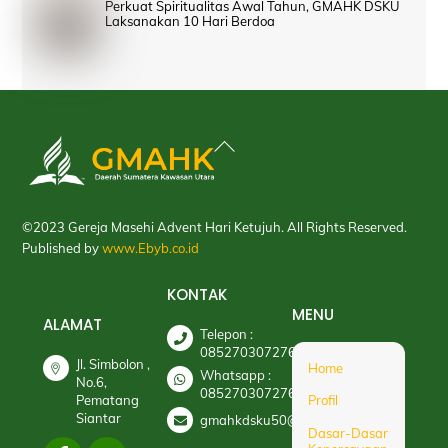
Perkuat Spiritualitas Awal Tahun, GMAHK DSKU
Laksanakan 10 Hari Berdoa
Back
To
Top
©2023 Gereja Masehi Advent Hari Ketujuh. All Rights Reserved.
Published by
www.Ebyb.co.id
KONTAK
MENU
ALAMAT
Telepon :
085270307276
Jl. Simbolon ,
Home
Whatsapp :
No.6,
085270307276
Pematang
Profil
Siantar
gmahkdsku50@gmail.com
Dasar-Dasar